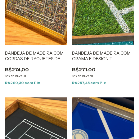
BANDEJA DE MADEIRA COM
BANDEJA DE MADEIRA COM
CORDAS DE RAQUETES DE
GRAMA E DESIGN T
TÊNIS MOÍDAS
R$274,00
R$271,00
12
x
de
R$27,88
12
x
de
R$27,58
R$260,30
com
Pix
R$257,45
com
Pix