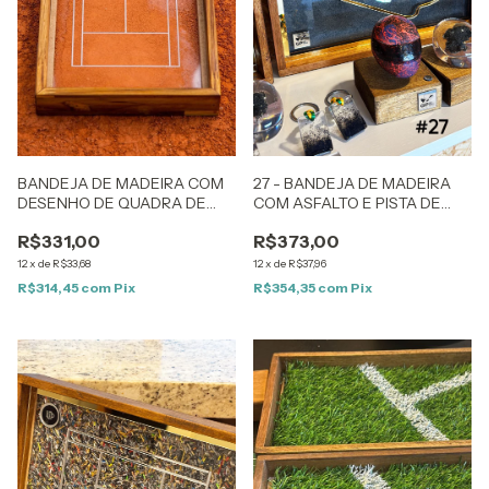
BANDEJA DE MADEIRA COM
27 - BANDEJA DE MADEIRA
DESENHO DE QUADRA DE
COM ASFALTO E PISTA DE
TÊNIS NO ACRÍLICO E
CORRIDA EM EFEITO 3D
R$331,00
R$373,00
PREENCHIDA COM SAIBRO
12
x
de
R$33,68
12
x
de
R$37,96
R$314,45
com
Pix
R$354,35
com
Pix